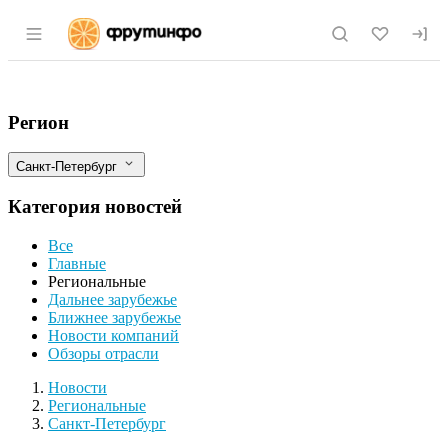
Раздел навигации по сайту fruitinfo.ru
Управление Россельхознадзора обнаруж
Фильтры
Регион
Санкт-Петербург
Категория новостей
Все
Главные
Региональные
Дальнее зарубежье
Ближнее зарубежье
Новости компаний
Обзоры отрасли
Новости
Разделы
Новости
Региональные
Санкт-Петербург