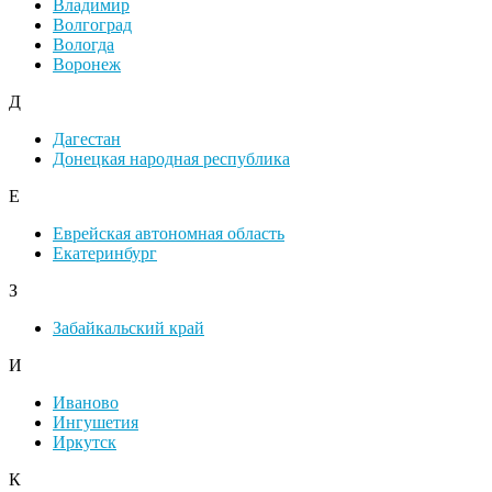
Владимир
Волгоград
Вологда
Воронеж
Д
Дагестан
Донецкая народная республика
Е
Еврейская автономная область
Екатеринбург
З
Забайкальский край
И
Иваново
Ингушетия
Иркутск
К