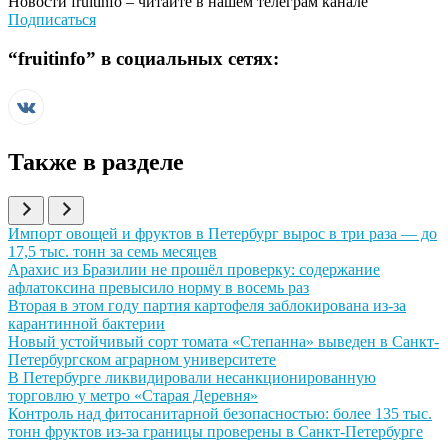
Новости
fruitinfo
– читайте в нашем телеграм канале
Подписаться
“
fruitinfo
” в социальных сетях:
Также в разделе
Иллюстрация новости
Импорт овощей и фруктов в Петербург вырос в три раза — до
17,5 тыс. тонн за семь месяцев
Иллюстрация новости
Арахис из Бразилии не прошёл проверку: содержание
афлатоксина превысило норму в восемь раз
Иллюстрация новости
Вторая в этом году партия картофеля заблокирована из-за
карантинной бактерии
Иллюстрация новости
Новый устойчивый сорт томата «Степанна» выведен в Санкт-
Петербургском аграрном университете
Иллюстрация новости
В Петербурге ликвидировали несанкционированную
торговлю у метро «Старая Деревня»
Иллюстрация новости
Контроль над фитосанитарной безопасностью: более 135 тыс.
тонн фруктов из-за границы проверены в Санкт-Петербурге