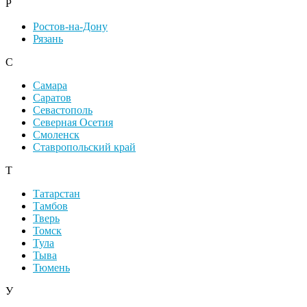
Р
Ростов-на-Дону
Рязань
С
Самара
Саратов
Севастополь
Северная Осетия
Смоленск
Ставропольский край
Т
Татарстан
Тамбов
Тверь
Томск
Тула
Тыва
Тюмень
У