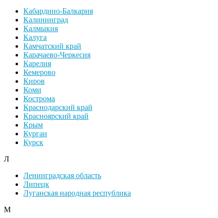
Кабардино-Балкария
Калининград
Калмыкия
Калуга
Камчатский край
Карачаево-Черкесия
Карелия
Кемерово
Киров
Коми
Кострома
Краснодарский край
Красноярский край
Крым
Курган
Курск
Л
Ленинградская область
Липецк
Луганская народная республика
М