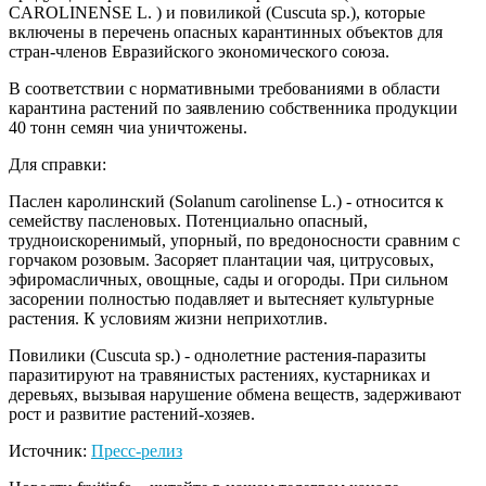
CAROLINENSE L. ) и повиликой (Cuscuta sp.), которые
включены в перечень опасных карантинных объектов для
стран-членов Евразийского экономического союза.
В соответствии с нормативными требованиями в области
карантина растений по заявлению собственника продукции
40 тонн семян чиа уничтожены.
Для справки:
Паслен каролинский (Solanum carolinense L.) - относится к
семейству пасленовых. Потенциально опасный,
трудноискоренимый, упорный, по вредоносности сравним с
горчаком розовым. Засоряет плантации чая, цитрусовых,
эфиромасличных, овощные, сады и огороды. При сильном
засорении полностью подавляет и вытесняет культурные
растения. К условиям жизни неприхотлив.
Повилики (Cuscuta sp.) - однолетние растения-паразиты
паразитируют на травянистых растениях, кустарниках и
деревьях, вызывая нарушение обмена веществ, задерживают
рост и развитие растений-хозяев.
Источник:
Пресс-релиз