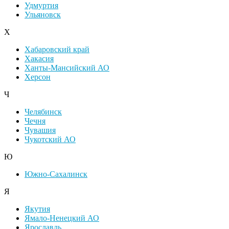
Удмуртия
Ульяновск
Х
Хабаровский край
Хакасия
Ханты-Мансийский АО
Херсон
Ч
Челябинск
Чечня
Чувашия
Чукотский АО
Ю
Южно-Сахалинск
Я
Якутия
Ямало-Ненецкий АО
Ярославль