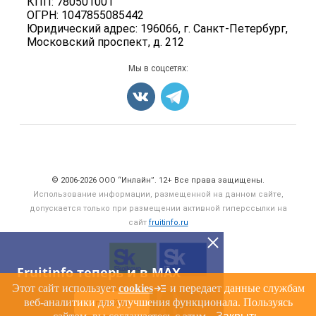
КПП: 780501001
Орехи
ОГРН: 1047855085442
Блог
Грибы
Юридический адрес: 196066, г. Санкт-Петербург,
Московский проспект, д. 212
Оборудование
Добавить объявление
Мы в соцсетях:
Карта объявлений
Счетчики, авторское право, логотипы
© 2006‑2026 ООО “Инлайн”. 12+ Все права защищены.
Использование информации, размещенной на данном сайте,
допускается только при размещении активной гиперссылки на
сайт
fruitinfo.ru
Fruitinfo теперь и в MAX
Этот сайт использует
cookies
и передает данные службам
веб-аналитики для улучшения функционала. Пользуясь
ПЕРЕЙТИ