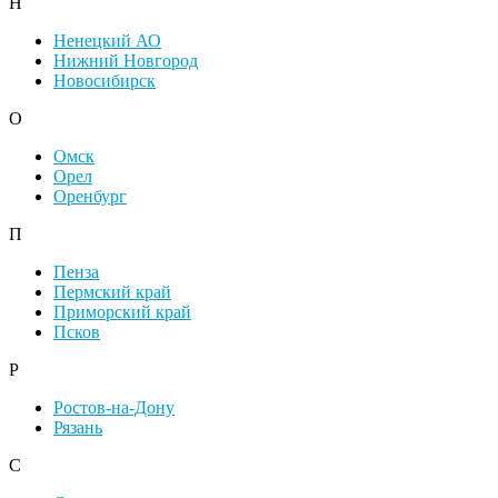
Н
Ненецкий АО
Нижний Новгород
Новосибирск
О
Омск
Орел
Оренбург
П
Пенза
Пермский край
Приморский край
Псков
Р
Ростов-на-Дону
Рязань
С