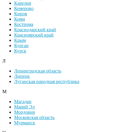
Карелия
Кемерово
Киров
Коми
Кострома
Краснодарский край
Красноярский край
Крым
Курган
Курск
Л
Ленинградская область
Липецк
Луганская народная республика
М
Магадан
Марий Эл
Мордовия
Московская область
Мурманск