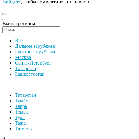
Войдите
, чтобы комментировать новость
Выбор региона
Поиск региона
Все
Дальнее зарубежье
Ближнее зарубежье
Москва
Санкт-Петербург
Татарстан
Башкортостан
Т
Татарстан
Тамбов
Тверь
Томск
Тула
Тыва
Тюмень