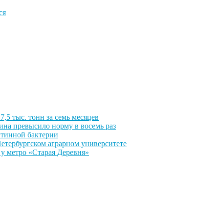
ся
,5 тыс. тонн за семь месяцев
ина превысило норму в восемь раз
антинной бактерии
етербургском аграрном университете
у метро «Старая Деревня»