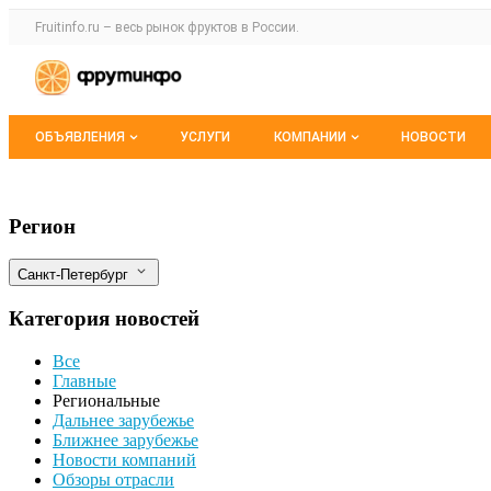
Раздел навигации по сайту fruitinfo.ru
Fruitinfo.ru – весь
рынок фруктов
в России.
Авторизация и меню пользователя
Навигация по разделам сайта fruitinfo.ru
ОБЪЯВЛЕНИЯ
УСЛУГИ
КОМПАНИИ
НОВОСТИ
Все объявления
Каталог компаний
Контроль над фитосанитарной безопасно
Фильтры
Регион
Мои объявления
О каталоге компаний
Санкт-Петербург
Премиум размещение
Категория новостей
Все
Главные
Региональные
Дальнее зарубежье
Ближнее зарубежье
Новости компаний
Обзоры отрасли