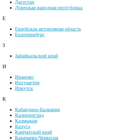
Дагестан
Донецкая народная республика
Е
Еврейская автономная область
Екатеринбург
З
Забайкальский край
И
Иваново
Ингушетия
Иркутск
К
Кабардино-Балкария
Калининград
Калмыкия
Калуга
Камчатский край
Карачаево-Черкесия