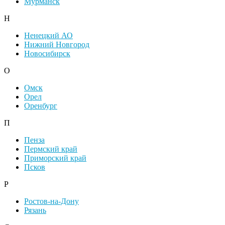
Мурманск
Н
Ненецкий АО
Нижний Новгород
Новосибирск
О
Омск
Орел
Оренбург
П
Пенза
Пермский край
Приморский край
Псков
Р
Ростов-на-Дону
Рязань