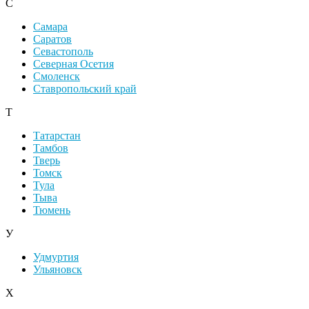
С
Самара
Саратов
Севастополь
Северная Осетия
Смоленск
Ставропольский край
Т
Татарстан
Тамбов
Тверь
Томск
Тула
Тыва
Тюмень
У
Удмуртия
Ульяновск
Х