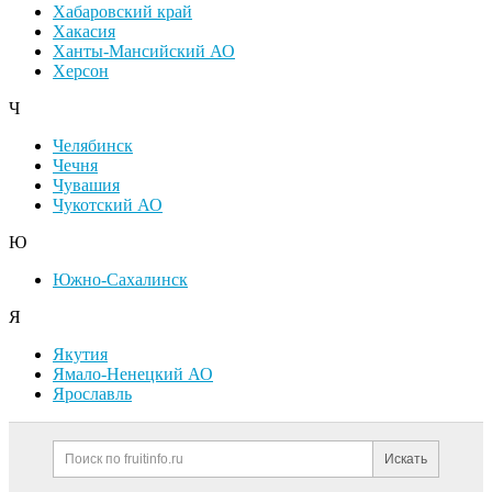
Хабаровский край
Хакасия
Ханты-Мансийский АО
Херсон
Ч
Челябинск
Чечня
Чувашия
Чукотский АО
Ю
Южно-Сахалинск
Я
Якутия
Ямало-Ненецкий АО
Ярославль
Дополнительная информация
Поиск по сайту и ссылк
Искать