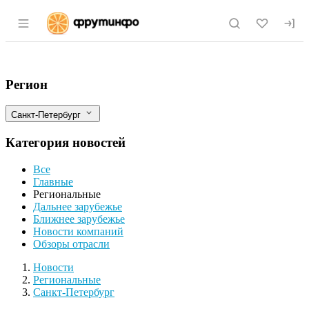
Раздел навигации по сайту fruitinfo.ru
Морковь в Санкт-Петербурге резко под
Фильтры
Регион
Санкт-Петербург
Категория новостей
Все
Главные
Региональные
Дальнее зарубежье
Ближнее зарубежье
Новости компаний
Обзоры отрасли
Новости
Разделы
Новости
Региональные
Санкт-Петербург