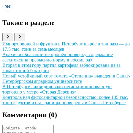
Также в разделе
Иллюстрация новости
Импорт овощей и фруктов в Петербург вырос в три раза — до
17,5 тыс. тонн за семь месяцев
Иллюстрация новости
Арахис из Бразилии не прошёл проверку: содержание
афлатоксина превысило норму в восемь раз
Иллюстрация новости
Вторая в этом году партия картофеля заблокирована из-за
карантинной бактерии
Иллюстрация новости
Новый устойчивый сорт томата «Степанна» выведен в Санкт-
Петербургском аграрном университете
Иллюстрация новости
В Петербурге ликвидировали несанкционированную
торговлю у метро «Старая Деревня»
Иллюстрация новости
Контроль над фитосанитарной безопасностью: более 135 тыс.
тонн фруктов из-за границы проверены в Санкт-Петербурге
Комментарии (
0
)